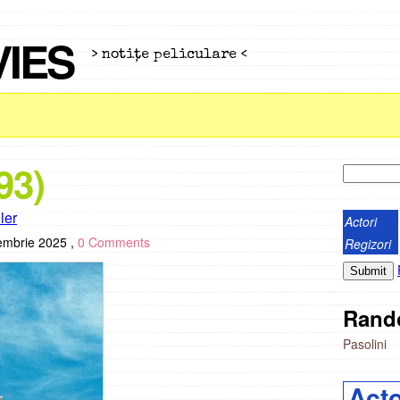
VIES
> notiţe peliculare <
93)
iler
Actori
embrie 2025 ,
0 Comments
Regizori
Rand
Pasolini
Acto