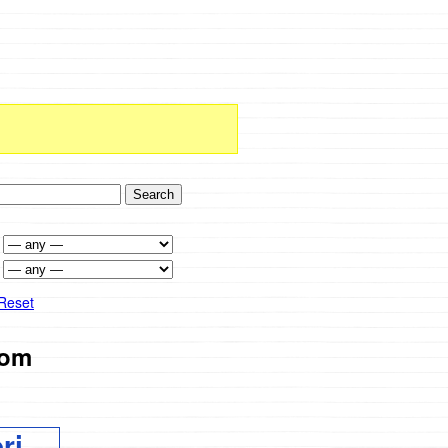
Reset
om
ri