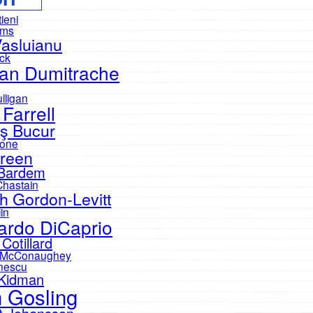
tieni
ams
Vasluianu
eck
an Dumitrache
lligan
 Farrell
ş Bucur
one
reen
 Bardem
Chastain
h Gordon-Levitt
in
ardo DiCaprio
Cotillard
 McConaughey
nescu
 Kidman
 Gosling