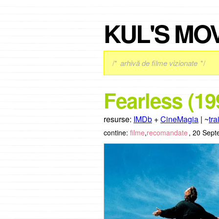
KUL'S MO
/*
arhivă de filme vizionate
*/
Fearless (19
resurse:
IMDb
+
CineMagia
| ~
tra
contine:
filme
,
recomandate
,
20 Sept