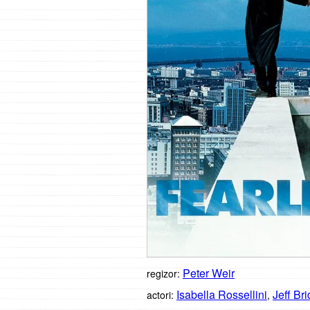
Peter Weir
regizor:
Isabella Rossellini
Jeff Br
actori:
,