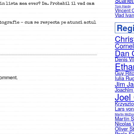
Scarle
 in lista mea ever? Da. Probabil il vad cam
Tom Hardy
Vincent 
Vlad Iva
atografie – cum se respecta pe atunci actul
Regi
Chris
Cornel
Dan 
Denis Vi
Etha
Guy Ritc
comment.
Iulia Ru
Jim J
Joachim 
Joel
Krzyszto
Lars von
Martin McDo
Martin 
Nicolas 
Oliver S
Paolo So