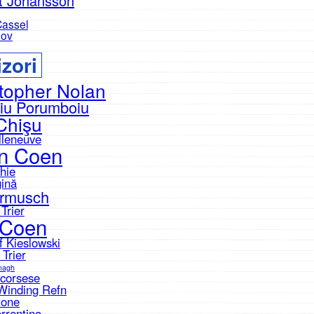
tt Johansson
Cassel
nov
zori
topher Nolan
iu Porumboiu
Chişu
lleneuve
n Coen
hie
gină
armusch
Trier
 Coen
f Kieslowski
 Trier
nagh
Scorsese
Winding Refn
tone
rrentino