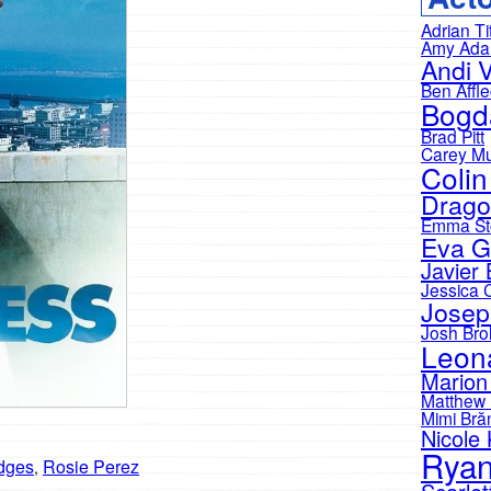
Adrian Ti
Amy Ad
Andi 
Ben Affl
Bogd
Brad Pitt
Carey Mu
Colin
Drago
Emma St
Eva G
Javier
Jessica 
Josep
Josh Brol
Leon
Marion 
Matthew
Mimi Bră
Nicole
Ryan
idges
Rosie Perez
,