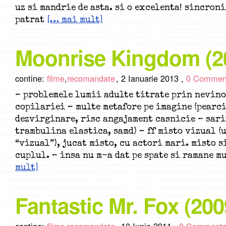
uz si mandrie de asta. si o excelenta! sincroni
patrat
[… mai mult]
Moonrise Kingdom (2
contine:
filme
,
recomandate
,
2 Ianuarie 2013 ,
0 Commen
– problemele lumii adulte titrate prin nevin
copilariei – multe metafore pe imagine (pearc
dezvirginare, risc angajament casnicie – sari
trambulina elastica, samd) – ff misto vizual (u
“vizual”), jucat misto, cu actori mari. misto s
cuplul. – insa nu m-a dat pe spate si ramane m
mult]
Fantastic Mr. Fox (200