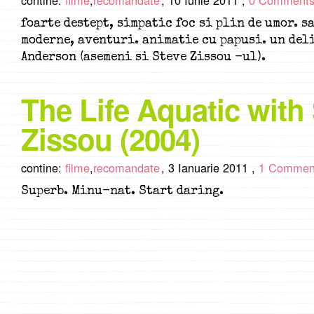
contine:
filme
,
recomandate
,
10 Iunie 2011 ,
0 Comment
foarte destept, simpatic foc si plin de umor. s
moderne, aventuri. animatie cu papusi. un del
Anderson (asemeni si Steve Zissou -ul).
The Life Aquatic with
Zissou (2004)
contine:
filme
,
recomandate
,
3 Ianuarie 2011 ,
1 Commen
Superb. Minu-nat. Start daring.