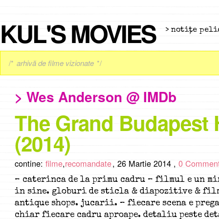
KUL'S MOVIES
> notiţe peli
/*
arhivă de filme vizionate
*/
> Wes Anderson @ IMDb
The Grand Budapest 
(2014)
contine:
filme
,
recomandate
,
26 Martie 2014 ,
0 Commen
– caterinca de la primu cadru – filmul e un m
in sine. globuri de sticla & diapozitive & fil
antique shops. jucarii. – fiecare scena e prega
chiar fiecare cadru aproape. detaliu peste det