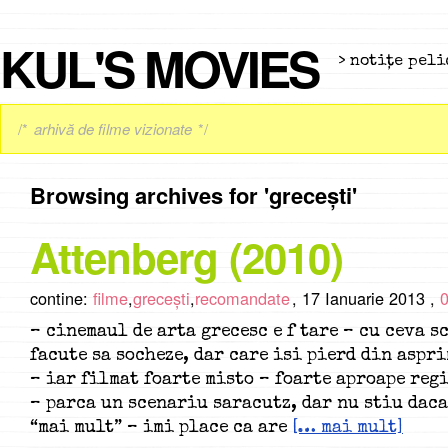
KUL'S MOVIES
> notiţe peli
/*
arhivă de filme vizionate
*/
Browsing archives for 'grecești'
Attenberg (2010)
contine:
filme
,
grecești
,
recomandate
,
17 Ianuarie 2013 ,
– cinemaul de arta grecesc e f tare – cu ceva s
facute sa socheze, dar care isi pierd din aspr
– iar filmat foarte misto – foarte aproape reg
– parca un scenariu saracutz, dar nu stiu daca
“mai mult” – imi place ca are
[… mai mult]