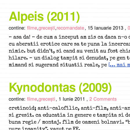
Alpeis (2011)
contine:
filme
,
grecești
,
recomandate
,
15 Ianuarie 2013 ,
– asa da! – de cum a inceput am zis ca daca n-o 
cu aberatii erotice care sa te puna la incerca
nimic. but didn’t, si cand au venit au fost ch
hilare. – un dialog tampit si denudat, pe gen 
mimand si sugerand situatii reale, pe
[… mai m
Kynodontas (2009)
contine:
filme
,
grecești
,
1 Iunie 2011 ,
2 Comments
cretinoid; anti-calofilic, anti-film, anti-an
si gresit. ca educatia in genere e tampita si d
buna regie / montaj. film de oameni bolnavi. “
pure insanity”. vazut pe FF.