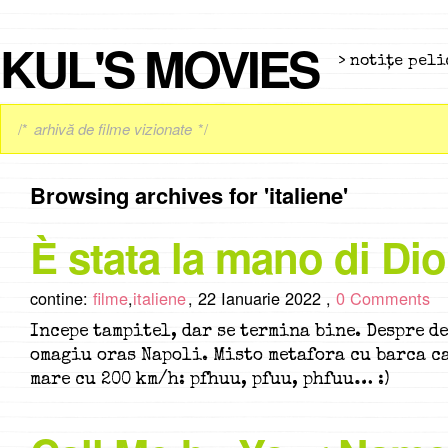
KUL'S MOVIES
> notiţe peli
/*
arhivă de filme vizionate
*/
Browsing archives for 'italiene'
È stata la mano di Dio
contine:
filme
,
italiene
,
22 Ianuarie 2022 ,
0 Comments
Incepe tampitel, dar se termina bine. Despre d
omagiu oras Napoli. Misto metafora cu barca c
mare cu 200 km/h: pfhuu, pfuu, phfuu… :)