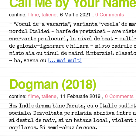
Call Me by Your Name
contine:
filme
,
italiene
,
6 Martie 2021 ,
0 Comments
– “Jocul de-a vacanta”, varianta ‘vesela’ de ma
nordul Italiei – harfe de pretziosi – are nist
enervante pe alocuri, la nivel de beat – multi
de gelozie-ignorare e hilara – misto cadrele 
misto aia cu tinul de maini (interzis). classic
– ha, scena cu
[… mai mult]
Dogman (2018)
contine:
filme
,
italiene
,
11 Februarie 2019 ,
0 Comments
Hm. Indie drama bine facuta, cu o Italie sudis
sociale. Dezvoltata pe relatia abuziva intre u
si destul de naiv, si un bataus local, violent 
copilaros. Si semi-abuz de coca.