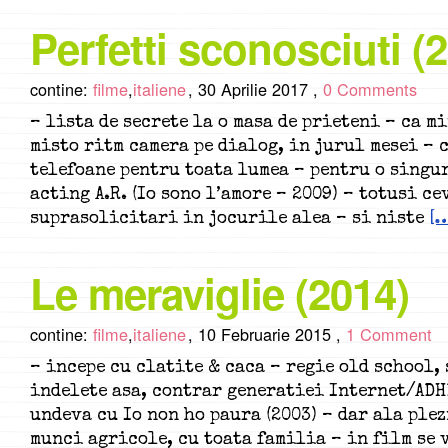
Perfetti sconosciuti (
contine:
filme
,
italiene
,
30 Aprilie 2017 ,
0 Comments
– lista de secrete la o masa de prieteni – ca m
misto ritm camera pe dialog, in jurul mesei – 
telefoane pentru toata lumea – pentru o singu
acting A.R. (Io sono l’amore – 2009) – totusi ce
suprasolicitari in jocurile alea – si niste
[…
Le meraviglie (2014)
contine:
filme
,
italiene
,
10 Februarie 2015 ,
1 Comment
– incepe cu clatite & caca – regie old school, 
indelete asa, contrar generatiei Internet/ADH
undeva cu Io non ho paura (2003) – dar ala plez
munci agricole, cu toata familia – in film se 