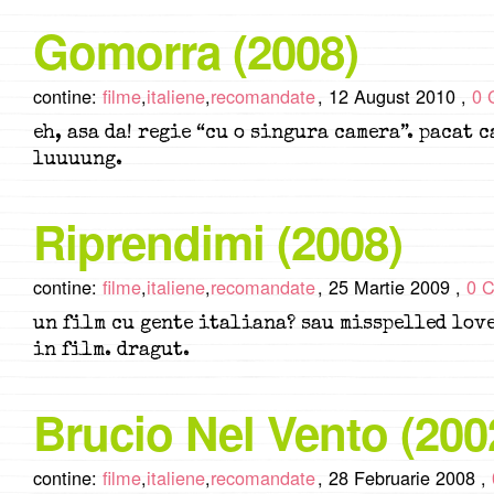
Gomorra (2008)
contine:
filme
,
italiene
,
recomandate
,
12 August 2010 ,
0 
eh, asa da! regie “cu o singura camera”. pacat 
luuuung.
Riprendimi (2008)
contine:
filme
,
italiene
,
recomandate
,
25 Martie 2009 ,
0 
un film cu gente italiana? sau misspelled love
in film. dragut.
Brucio Nel Vento (200
contine:
filme
,
italiene
,
recomandate
,
28 Februarie 2008 ,