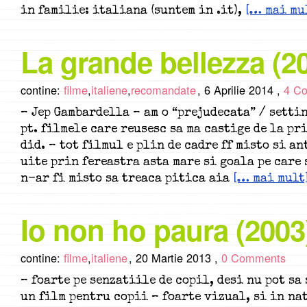
in familie: italiana (suntem in .it),
[… mai mu
La grande bellezza (2
contine:
filme
,
italiene
,
recomandate
,
6 Aprilie 2014 ,
4 C
– Jep Gambardella – am o “prejudecata” / setti
pt. filmele care reusesc sa ma castige de la pr
did. – tot filmul e plin de cadre ff misto si an
uite prin fereastra asta mare si goala pe care 
n-ar fi misto sa treaca pitica aia
[… mai mult
Io non ho paura (2003
contine:
filme
,
italiene
,
20 Martie 2013 ,
0 Comments
– foarte pe senzatiile de copil, desi nu pot sa 
un film pentru copii – foarte vizual, si in nat