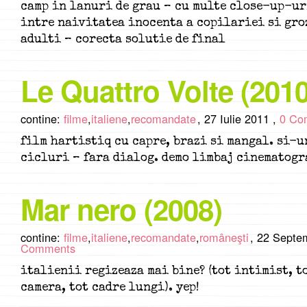
camp in lanuri de grau – cu multe close-up-ur
intre naivitatea inocenta a copilariei si gro
adulti – corecta solutie de final
Le Quattro Volte (2010
contine:
filme
,
italiene
,
recomandate
,
27 Iulie 2011 ,
0 Co
film hartistiq cu capre, brazi si mangal. si-u
cicluri – fara dialog. demo limbaj cinematogr
Mar nero (2008)
contine:
filme
,
italiene
,
recomandate
,
româneşti
,
22 Septe
Comments
italienii regizeaza mai bine? (tot intimist, t
camera, tot cadre lungi). yep!