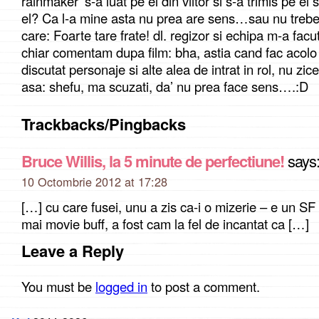
rainmaker’ s-a luat pe el din viitor si s-a trimis pe el
el? Ca l-a mine asta nu prea are sens…sau nu treb
care: Foarte tare frate! dl. regizor si echipa m-a facu
chiar comentam dupa film: bha, astia cand fac acolo
discutat personaje si alte alea de intrat in rol, nu zic
asa: shefu, ma scuzati, da’ nu prea face sens….:D
Trackbacks/Pingbacks
Bruce Willis, la 5 minute de perfectiune!
says
10 Octombrie 2012 at 17:28
[…] cu care fusei, unu a zis ca-i o mizerie – e un SF d
mai movie buff, a fost cam la fel de incantat ca […]
Leave a Reply
You must be
logged in
to post a comment.