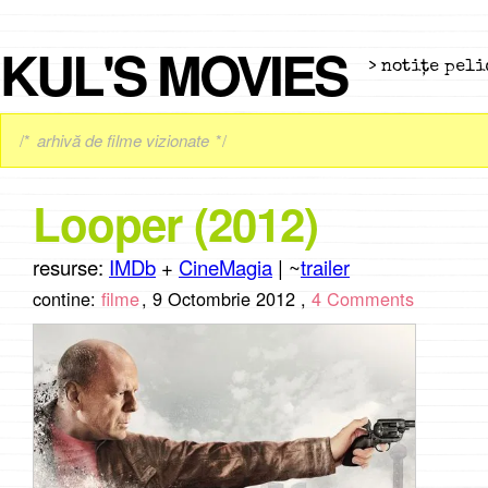
KUL'S MOVIES
> notiţe peli
/*
arhivă de filme vizionate
*/
Looper (2012)
resurse:
IMDb
+
CineMagia
| ~
trailer
contine:
filme
,
9 Octombrie 2012 ,
4 Comments