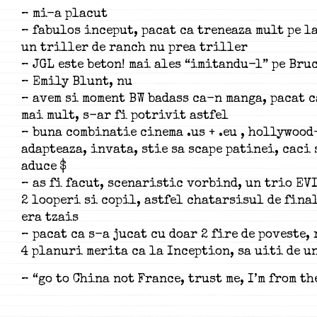
– mi-a placut
– fabulos inceput, pacat ca treneaza mult pe l
un triller de ranch nu prea triller
– JGL este beton! mai ales “imitandu-l” pe Bru
– Emily Blunt, nu
– avem si moment BW badass ca-n manga, pacat 
mai mult, s-ar fi potrivit astfel
– buna combinatie cinema .us + .eu , hollywood
adapteaza, invata, stie sa scape patinei, caci
aduce $
– as fi facut, scenaristic vorbind, un trio EV
2 looperi si copil, astfel chatarsisul de fina
era tzais
– pacat ca s-a jucat cu doar 2 fire de poveste,
4 planuri merita ca la Inception, sa uiti de und
– “go to China not France, trust me, I’m from the