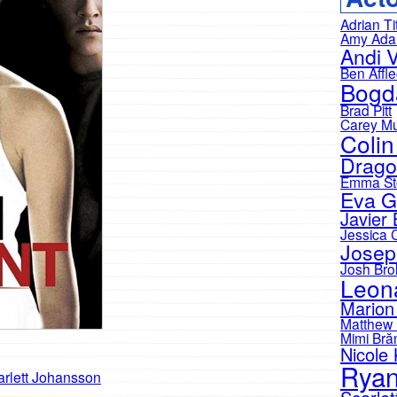
Adrian Ti
Amy Ad
Andi 
Ben Affl
Bogd
Brad Pitt
Carey Mu
Colin
Drago
Emma St
Eva G
Javier
Jessica 
Josep
Josh Brol
Leon
Marion 
Matthew
Mimi Bră
Nicole
Ryan
arlett Johansson