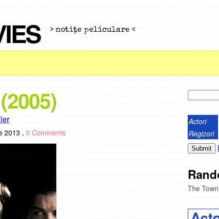
VIES
> notiţe peliculare <
(2005)
iler
Actori
ie 2013 ,
0 Comments
Regizori
Rand
The Town
Acto