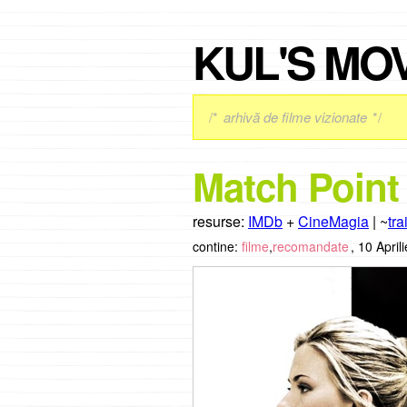
KUL'S MO
/*
arhivă de filme vizionate
*/
Match Point 
resurse:
IMDb
+
CineMagia
| ~
tra
contine:
filme
,
recomandate
,
10 April