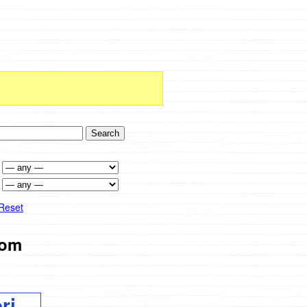
Reset
om
ri