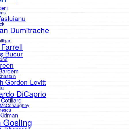
tieni
ams
Vasluianu
eck
an Dumitrache
lligan
 Farrell
ş Bucur
one
reen
 Bardem
Chastain
h Gordon-Levitt
in
ardo DiCaprio
Cotillard
 McConaughey
nescu
 Kidman
 Gosling