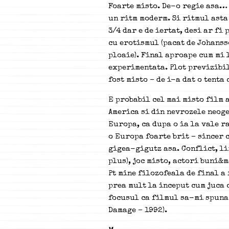
Foarte misto. De-o regie asa…
un ritm moderm. Si ritmul asta 
3/4 dar e de iertat, desi ar fi
cu erotismul (pacat de Johanss
ploaie). Final aproape cum mi
experimentata. Plot previzibil
fost misto – de i-a dat o tenta
E probabil cel mai misto film a
America si din nevrozele neoge
Europa, ca dupa o ia la vale r
o Europa foarte brit – sincer 
gigea-gigutz asa. Conflict, li
plus), joc misto, actori buni&
Pt mine filozofeala de final a 
prea mult la inceput cum juca 
focusul ca filmul sa-mi spuna 
Damage – 1992).