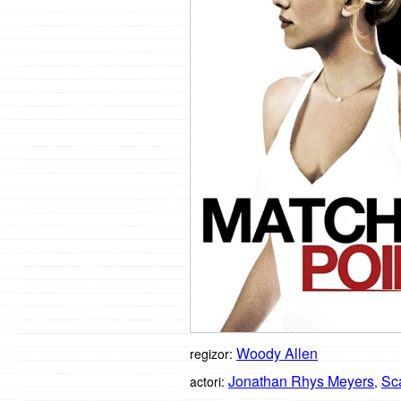
Woody Allen
regizor:
Jonathan Rhys Meyers
Sc
actori:
,