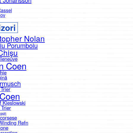
tt Johansson
Cassel
nov
zori
topher Nolan
iu Porumboiu
Chişu
lleneuve
n Coen
hie
gină
armusch
Trier
 Coen
f Kieslowski
 Trier
nagh
Scorsese
Winding Refn
tone
rrentino