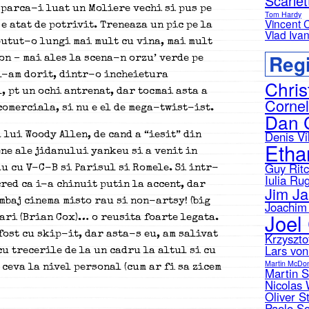
Scarle
 parca-i luat un Moliere vechi si pus pe
Tom Hardy
Vincent 
e atat de potrivit. Treneaza un pic pe la
Vlad Iva
 putut-o lungi mai mult cu vina, mai mult
Regi
on – mai ales la scena-n orzu’ verde pe
 l-am dorit, dintr-o incheietura
Chris
, pt un ochi antrenat, dar tocmai asta a
Cornel
 comerciala, si nu e el de mega-twist-ist.
Dan 
Denis Vi
 lui Woody Allen, de cand a “iesit” din
Etha
ne ale jidanului yankeu si a venit in
Guy Ritc
au cu V-C-B si Parisul si Romele. Si intr-
Iulia Ru
cred ca i-a chinuit putin la accent, dar
Jim J
mbaj cinema misto rau si non-artsy! (big
Joachim 
Joel
mari (Brian Cox)… o reusita foarte legata.
fost cu skip-it, dar asta-s eu, am salivat
Krzyszto
Lars von
cu trecerile de la un cadru la altul si cu
Martin McDo
ceva la nivel personal (cum ar fi sa zicem
Martin 
Nicolas 
Oliver S
Paolo So