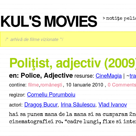
KUL'S MOVIES
> notiţe peli
/*
arhivă de filme vizionate
*/
Poliţist, adjectiv (2009
en: Police, Adjective
resurse:
CineMagia
| ~
tra
contine:
filme
,
româneşti
,
10 Ianuarie 2010 ,
0 Comment
Corneliu Porumboiu
regizor:
Dragoş Bucur
Irina Săulescu
Vlad Ivanov
actori:
,
,
hai sa punem mana de la mana si sa cumparam 2
cinematografiei ro. “cadre lungi, fixe si int