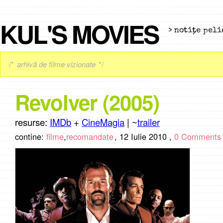
KUL'S MOVIES
> notiţe peli
/*
arhivă de filme vizionate
*/
Revolver (2005)
resurse:
IMDb
+
CineMagia
| ~
trailer
contine:
filme
,
recomandate
,
12 Iulie 2010 ,
0 Comments