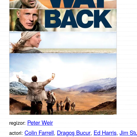
Peter Weir
regizor:
Colin Farrell
Dragoş Bucur
Ed Harris
Jim St
actori:
,
,
,