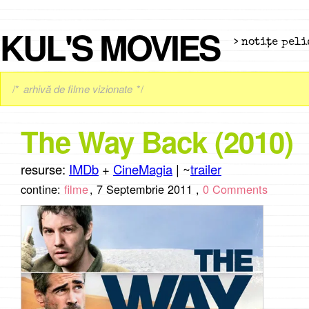
KUL'S MOVIES
> notiţe peli
/*
arhivă de filme vizionate
*/
The Way Back (2010)
resurse:
IMDb
+
CineMagia
| ~
trailer
contine:
filme
,
7 Septembrie 2011 ,
0 Comments