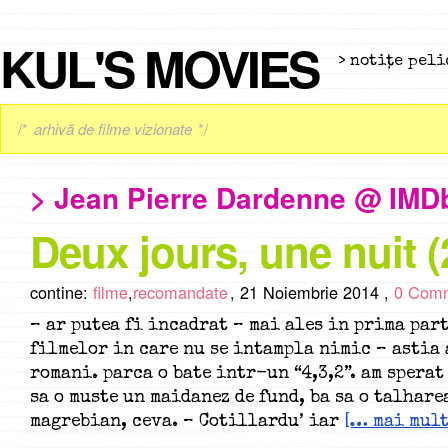
KUL'S MOVIES
> notiţe peli
/*
arhivă de filme vizionate
*/
> Jean Pierre Dardenne @ IMD
Deux jours, une nuit (
contine:
filme
,
recomandate
,
21 Noiembrie 2014 ,
0 Com
– ar putea fi incadrat – mai ales in prima part
filmelor in care nu se intampla nimic – astia 
romani. parca o bate intr-un “4,3,2”. am sperat
sa o muste un maidanez de fund, ba sa o talhar
magrebian, ceva. – Cotillardu’ iar
[… mai mult